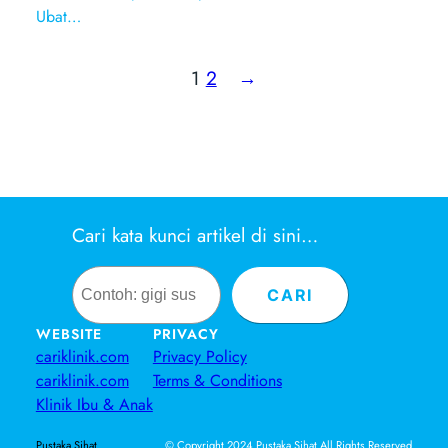
Ubat…
1
2
→
Cari kata kunci artikel di sini…
Search
CARI
WEBSITE
PRIVACY
cariklinik.com
Privacy Policy
cariklinik.com
Terms & Conditions
Klinik Ibu & Anak
© Copyright 2024 Pustaka Sihat All Rights Reserved
Pustaka Sihat