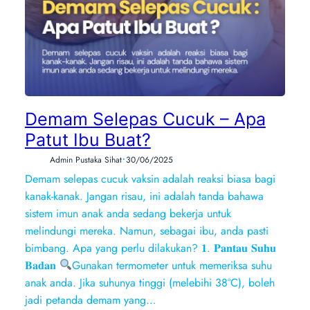
Demam Selepas Cucuk – Apa
Patut Ibu Buat?
•
Admin Pustaka Sihat
30/06/2025
Demam selepas cucuk vaksin adalah reaksi biasa bagi
kanak-kanak. Jangan risau, ini adalah tanda bahawa
sistem imun anak anda sedang bekerja untuk
melindungi mereka. Namun, sebagai ibu, anda pasti
bimbang. Apa yang perlu dilakukan? 𝟏. 𝐏𝐚𝐧𝐭𝐚𝐮 𝐒𝐮𝐡𝐮
𝐁𝐚𝐝𝐚𝐧
Gunakan termometer untuk memeriksa suhu
anak anda. Jika suhunya tinggi (melebihi 38°C), boleh
jadi petanda demam yang…