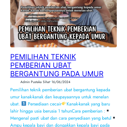
PEMILIHAN TEKNIK
PEMBERIAN UBAT
BERGANTUNG PADA UMUR
•
Admin Pustaka Sihat
16/06/2024
Pemilihan teknik pemberian ubat bergantung kepada
umur kanak-kanak dan keupayaannya untuk menelan
ubat.
Persediaan cecair
Kanak-kanak yang baru
lahir hingga usia berusia 1 tahunCara pemberian :
Mengenal pasti ubat dan cara penyediaan yang betul
Ampu kepala bayi dan dongakkan kepala bayi pada