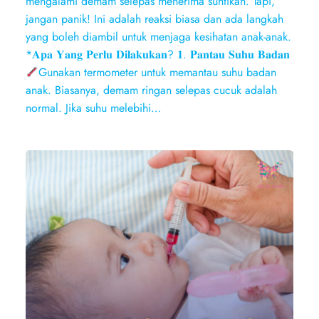
mengalami demam selepas menerima suntikan. Tapi,
jangan panik! Ini adalah reaksi biasa dan ada langkah
yang boleh diambil untuk menjaga kesihatan anak-anak.
*𝐀𝐩𝐚 𝐘𝐚𝐧𝐠 𝐏𝐞𝐫𝐥𝐮 𝐃𝐢𝐥𝐚𝐤𝐮𝐤𝐚𝐧? 𝟏. 𝐏𝐚𝐧𝐭𝐚𝐮 𝐒𝐮𝐡𝐮 𝐁𝐚𝐝𝐚𝐧
Gunakan termometer untuk memantau suhu badan
anak. Biasanya, demam ringan selepas cucuk adalah
normal. Jika suhu melebihi…