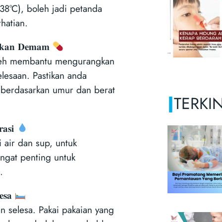
 38°C), boleh jadi petanda
hatian.
𝐠𝐤𝐚𝐧 𝐃𝐞𝐦𝐚𝐦
oleh membantu mengurangkan
esaan. Pastikan anda
 berdasarkan umur dan berat
|
TERKIN
𝐚𝐬𝐢
i air dan sup, untuk
angat penting untuk
.
𝐞𝐬𝐚
an selesa. Pakai pakaian yang