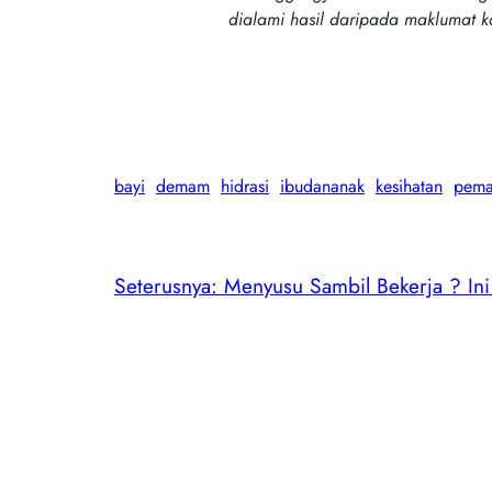
dialami hasil daripada maklumat k
bayi
demam
hidrasi
ibudananak
kesihatan
pema
Seterusnya:
Menyusu Sambil Bekerja ? In