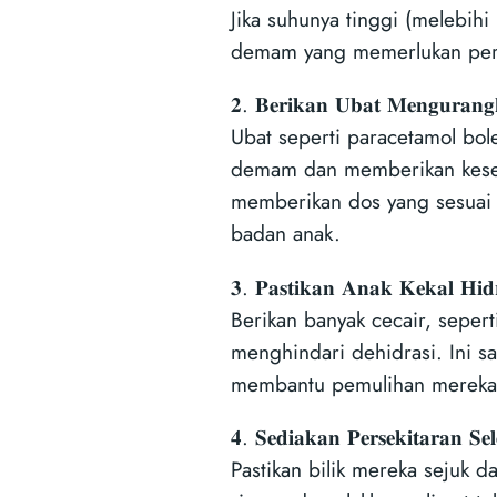
Jika suhunya tinggi (melebihi
demam yang memerlukan per
𝟐. 𝐁𝐞𝐫𝐢𝐤𝐚𝐧 𝐔𝐛𝐚𝐭 𝐌𝐞𝐧𝐠𝐮𝐫𝐚
Ubat seperti paracetamol b
demam dan memberikan kesel
memberikan dos yang sesuai
badan anak.
𝟑. 𝐏𝐚𝐬𝐭𝐢𝐤𝐚𝐧 𝐀𝐧𝐚𝐤 𝐊𝐞𝐤𝐚𝐥 𝐇𝐢𝐝
Berikan banyak cecair, sepert
menghindari dehidrasi. Ini s
membantu pemulihan mereka
𝟒. 𝐒𝐞𝐝𝐢𝐚𝐤𝐚𝐧 𝐏𝐞𝐫𝐬𝐞𝐤𝐢𝐭𝐚𝐫𝐚𝐧 𝐒𝐞
Pastikan bilik mereka sejuk d