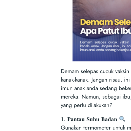
Demam selepas cucuk vaksin a
kanak-kanak. Jangan risau, in
imun anak anda sedang beker
mereka. Namun, sebagai ibu
yang perlu dilakukan?
𝟏. 𝐏𝐚𝐧𝐭𝐚𝐮 𝐒𝐮𝐡𝐮 𝐁𝐚𝐝𝐚𝐧
Gunakan termometer untuk m