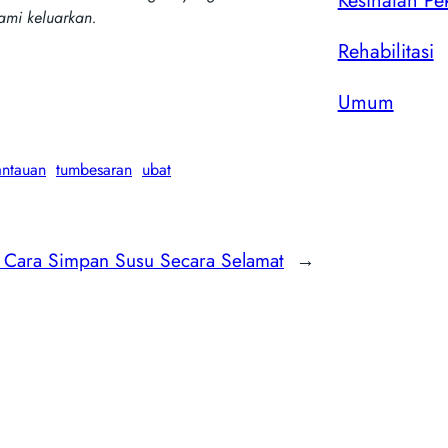
Kesihatan Pe
ami keluarkan.
Rehabilitasi
Umum
ntauan
tumbesaran
ubat
i Cara Simpan Susu Secara Selamat
→