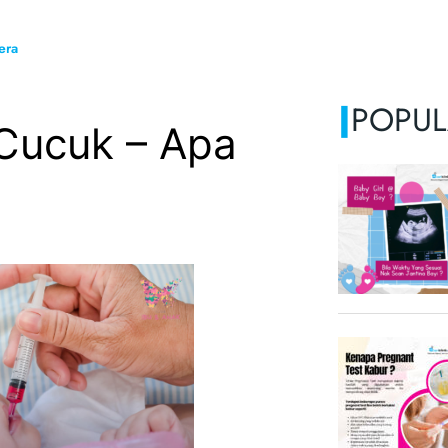
era
|
POPUL
Cucuk – Apa