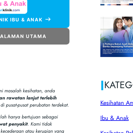
INIK IBU & ANAK
HALAMAN UTAMA
|
KATEG
i masalah kesihatan, anda
n rawatan lanjut terlebih
Kesihatan A
i pusat-pusat perubatan terdekat.
alah hanya bertujuan sebagai
Ibu & Anak
wat penyakit
. Kami tidak
kecederaan atau kerugian yang