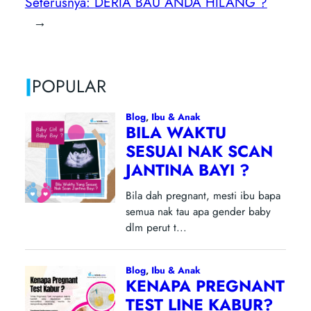
Seterusnya:
DERIA BAU ANDA HILANG ?
→
|
POPULAR