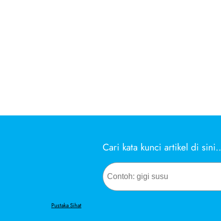
Cari kata kunci artikel di sini
Search
Pustaka Sihat