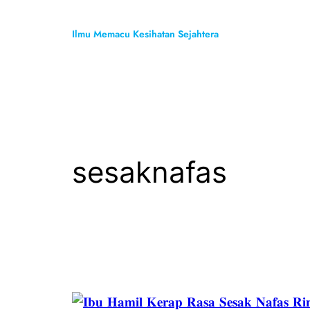
Skip
to
Ilmu Memacu Kesihatan Sejahtera
content
sesaknafas