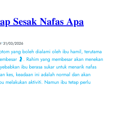
𝐚𝐩 𝐒𝐞𝐬𝐚𝐤 𝐍𝐚𝐟𝐚𝐬 𝐀𝐩𝐚
•
t
31/03/2026
ptom yang boleh dialami oleh ibu hamil, terutama
membesar 🤰. Rahim yang membesar akan menekan
yebabkan ibu berasa sukar untuk menarik nafas
kan kes, keadaan ini adalah normal dan akan
bu melakukan aktiviti. Namun ibu tetap perlu