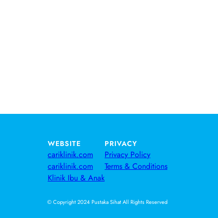
WEBSITE
PRIVACY
cariklinik.com
Privacy Policy
cariklinik.com
Terms & Conditions
Klinik Ibu & Anak
© Copyright 2024 Pustaka Sihat All Rights Reserved