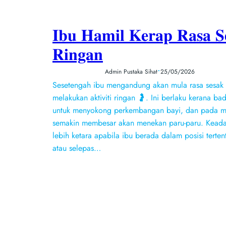
𝐈𝐛𝐮 𝐇𝐚𝐦𝐢𝐥 𝐊𝐞𝐫𝐚𝐩 𝐑𝐚𝐬𝐚 𝐒
𝐑𝐢𝐧𝐠𝐚𝐧
•
Admin Pustaka Sihat
25/05/2026
Sesetengah ibu mengandung akan mula rasa sesak
melakukan aktiviti ringan 🤰. Ini berlaku kerana b
untuk menyokong perkembangan bayi, dan pada m
semakin membesar akan menekan paru-paru. Keadaa
lebih ketara apabila ibu berada dalam posisi tertent
atau selepas…