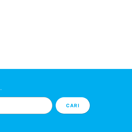
…
CARI