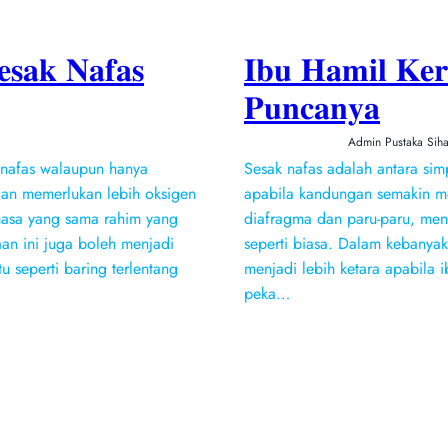
𝐬𝐚𝐤 𝐍𝐚𝐟𝐚𝐬
𝐈𝐛𝐮 𝐇𝐚𝐦𝐢𝐥 𝐊𝐞𝐫
𝐏𝐮𝐧𝐜𝐚𝐧𝐲𝐚
Admin Pustaka Siha
 nafas walaupun hanya
Sesak nafas adalah antara sim
adan memerlukan lebih oksigen
apabila kandungan semakin 
asa yang sama rahim yang
diafragma dan paru-paru, men
n ini juga boleh menjadi
seperti biasa. Dalam kebanya
u seperti baring terlentang
menjadi lebih ketara apabila i
peka…