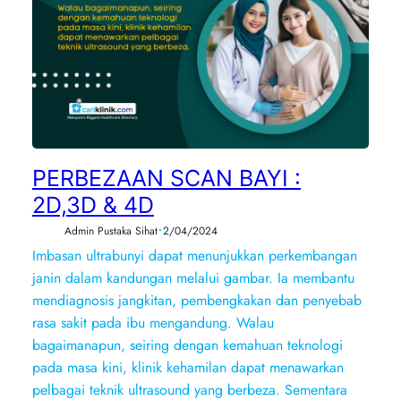
PERBEZAAN SCAN BAYI :
2D,3D & 4D
•
Admin Pustaka Sihat
2/04/2024
Imbasan ultrabunyi dapat menunjukkan perkembangan
janin dalam kandungan melalui gambar. Ia membantu
mendiagnosis jangkitan, pembengkakan dan penyebab
rasa sakit pada ibu mengandung. Walau
bagaimanapun, seiring dengan kemahuan teknologi
pada masa kini, klinik kehamilan dapat menawarkan
pelbagai teknik ultrasound yang berbeza. Sementara