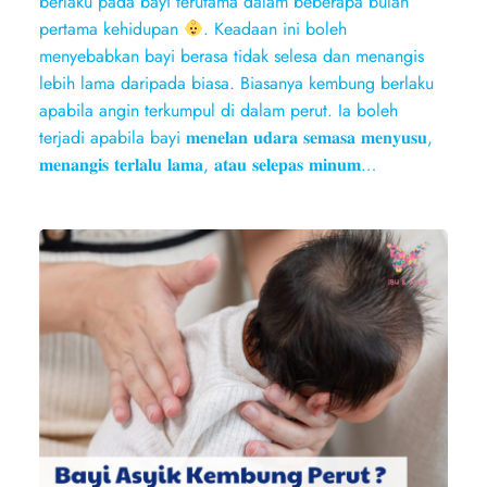
berlaku pada bayi terutama dalam beberapa bulan
pertama kehidupan
. Keadaan ini boleh
menyebabkan bayi berasa tidak selesa dan menangis
lebih lama daripada biasa. Biasanya kembung berlaku
apabila angin terkumpul di dalam perut. Ia boleh
terjadi apabila bayi 𝐦𝐞𝐧𝐞𝐥𝐚𝐧 𝐮𝐝𝐚𝐫𝐚 𝐬𝐞𝐦𝐚𝐬𝐚 𝐦𝐞𝐧𝐲𝐮𝐬𝐮,
𝐦𝐞𝐧𝐚𝐧𝐠𝐢𝐬 𝐭𝐞𝐫𝐥𝐚𝐥𝐮 𝐥𝐚𝐦𝐚, 𝐚𝐭𝐚𝐮 𝐬𝐞𝐥𝐞𝐩𝐚𝐬 𝐦𝐢𝐧𝐮𝐦…