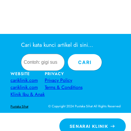
Cari kata kunci artikel di sini…
Search
CARI
WEBSITE
PRIVACY
cariklinik.com
Privacy Policy
cariklinik.com
Terms & Conditions
Klinik Ibu & Anak
© Copyright 2024 Pustaka Sihat All Rights Reserved
Pustaka Sihat
SENARAI KLINIK