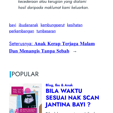
kecederaan atau kerugian yang dialami
hasil daripada maklumat kami keluarkan.
bayi
ibudananak
kembungperut
kesihatan
perkembangan
tumbesaran
Seterusnya:
𝐀𝐧𝐚𝐤 𝐊𝐞𝐫𝐚𝐩 𝐓𝐞𝐫𝐣𝐚𝐠𝐚 𝐌𝐚𝐥𝐚𝐦
𝐃𝐚𝐧 𝐌𝐞𝐧𝐚𝐧𝐠𝐢𝐬 𝐓𝐚𝐧𝐩𝐚 𝐒𝐞𝐛𝐚𝐛
→
|
POPULAR