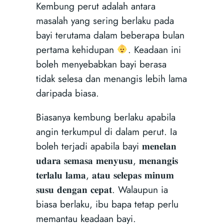
Kembung perut adalah antara
masalah yang sering berlaku pada
bayi terutama dalam beberapa bulan
pertama kehidupan
. Keadaan ini
boleh menyebabkan bayi berasa
tidak selesa dan menangis lebih lama
daripada biasa.
Biasanya kembung berlaku apabila
angin terkumpul di dalam perut. Ia
boleh terjadi apabila bayi 𝐦𝐞𝐧𝐞𝐥𝐚𝐧
𝐮𝐝𝐚𝐫𝐚 𝐬𝐞𝐦𝐚𝐬𝐚 𝐦𝐞𝐧𝐲𝐮𝐬𝐮, 𝐦𝐞𝐧𝐚𝐧𝐠𝐢𝐬
𝐭𝐞𝐫𝐥𝐚𝐥𝐮 𝐥𝐚𝐦𝐚, 𝐚𝐭𝐚𝐮 𝐬𝐞𝐥𝐞𝐩𝐚𝐬 𝐦𝐢𝐧𝐮𝐦
𝐬𝐮𝐬𝐮 𝐝𝐞𝐧𝐠𝐚𝐧 𝐜𝐞𝐩𝐚𝐭. Walaupun ia
biasa berlaku, ibu bapa tetap perlu
memantau keadaan bayi.