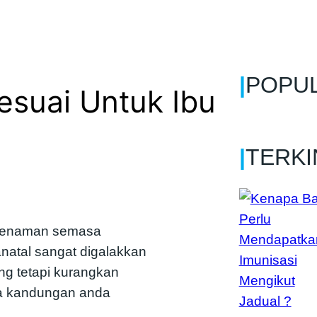
|
POPU
suai Untuk Ibu
|
TERKI
 senaman semasa
atal sangat digalakkan
 tetapi kurangkan
a kandungan anda