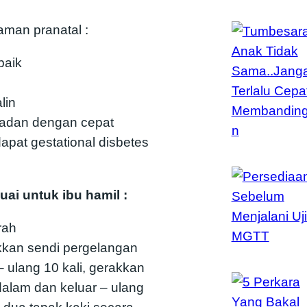
man pranatal :
baik
lin
badan dengan cepat
apat gestational disbetes
ai untuk ibu hamil :
rah
kkan sendi pergelangan
 ulang 10 kali, gerakkan
dalam dan keluar – ulang