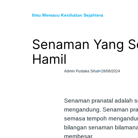
Skip
to
Ilmu Memacu Kesihatan Sejahtera
content
Senaman Yang Se
Hamil
•
Admin Pustaka Sihat
28/08/2024
Senaman pranatal adalah
mengandung. Senaman pran
semasa tempoh mengandung
bilangan senaman bilaman
membesar.