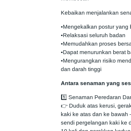
Kebaikan menjalankan sena
▪️Mengekalkan postur yang 
▪️Relaksasi seluruh badan
▪️Memudahkan proses bersa
▪️Dapat menurunkan berat 
▪️Mengurangkan risiko mend
dan darah tinggi
Antara senaman yang sesu
1️⃣ Senaman Peredaran Da
👉 Duduk atas kerusi, gera
kaki ke atas dan ke bawah –
sendi pergelangan kaki ke 