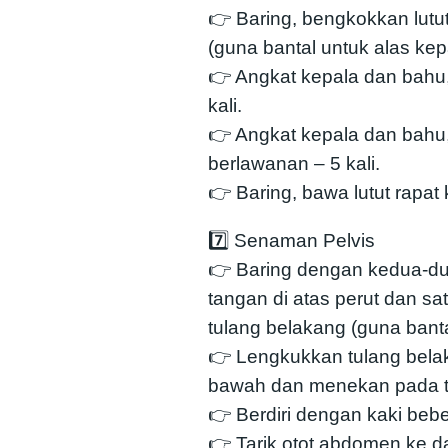
👉 Baring, bengkokkan lutut
(guna bantal untuk alas kep
👉 Angkat kepala dan bahu,
kali.
👉 Angkat kepala dan bahu,
berlawanan – 5 kali.
👉 Baring, bawa lutut rapat 
7️⃣ Senaman Pelvis
👉 Baring dengan kedua-dua
tangan di atas perut dan sa
tulang belakang (guna banta
👉 Lengkukkan tulang bela
bawah dan menekan pada ta
👉 Berdiri dengan kaki bebe
👉 Tarik otot abdomen ke d