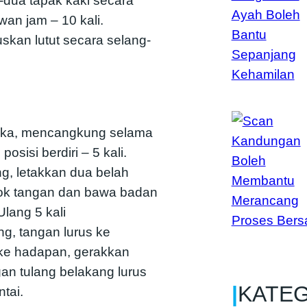
-dua tapak kaki secara
wan jam – 10 kali.
skan lutut secara selang-
rbuka, mencangkung selama
osisi berdiri – 5 kali.
ing, letakkan dua belah
kok tangan dan bawa badan
lang 5 kali
ing, tangan lurus ke
 ke hadapan, gerakkan
an tulang belakang lurus
|
KATE
ntai.