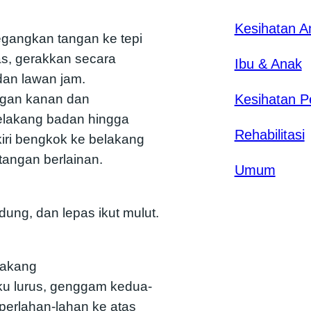
Kesihatan 
egangkan tangan ke tepi
as, gerakkan secara
Ibu & Anak
dan lawan jam.
tangan kanan dan
Kesihatan P
elakang badan hingga
Rehabilitasi
kiri bengkok ke belakang
 tangan berlainan.
Umum
idung, dan lepas ikut mulut.
lakang
ku lurus, genggam kedua-
perlahan-lahan ke atas