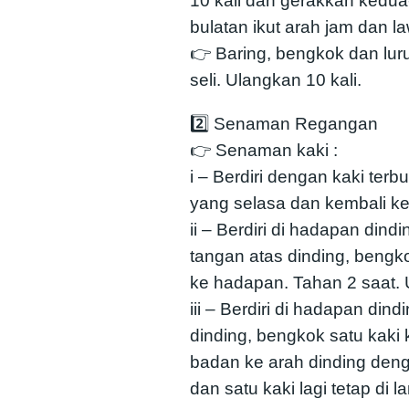
10 kali dan gerakkan kedua
bulatan ikut arah jam dan la
👉 Baring, bengkok dan luru
seli. Ulangkan 10 kali.
2️⃣ Senaman Regangan
👉 Senaman kaki :
i – Berdiri dengan kaki te
yang selasa dan kembali ke p
ii – Berdiri di hadapan dind
tangan atas dinding, beng
ke hadapan. Tahan 2 saat. U
iii – Berdiri di hadapan dind
dinding, bengkok satu kaki
badan ke arah dinding deng
dan satu kaki lagi tetap di la