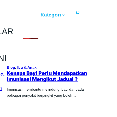
Search
Kategori
LAR
NI
Blog
, 
Ibu & Anak
Kenapa Bayi Perlu Mendapatkan
Imunisasi Mengikut Jadual ?
Imunisasi membantu melindungi bayi daripada
pelbagai penyakit berjangkit yang boleh…