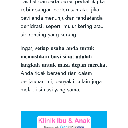
nasihat daripada pakar pediatrik jika
kebimbangan berterusan atau jika
bayi anda menunjukkan tanda-tanda
dehidrasi, seperti mulut kering atau
air kencing yang kurang.
Ingat, 𝐬𝐞𝐭𝐢𝐚𝐩 𝐮𝐬𝐚𝐡𝐚 𝐚𝐧𝐝𝐚 𝐮𝐧𝐭𝐮𝐤
𝐦𝐞𝐦𝐚𝐬𝐭𝐢𝐤𝐚𝐧 𝐛𝐚𝐲𝐢 𝐬𝐢𝐡𝐚𝐭 𝐚𝐝𝐚𝐥𝐚𝐡
𝐥𝐚𝐧𝐠𝐤𝐚𝐡 𝐮𝐧𝐭𝐮𝐤 𝐦𝐚𝐬𝐚 𝐝𝐞𝐩𝐚𝐧 𝐦𝐞𝐫𝐞𝐤𝐚.
Anda tidak bersendirian dalam
perjalanan ini, banyak ibu lain juga
melalui situasi yang sama.