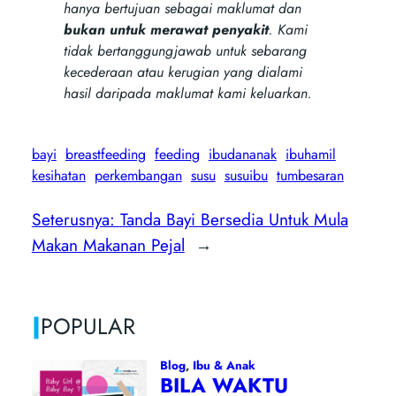
hanya bertujuan sebagai maklumat dan
bukan untuk merawat penyakit
. Kami
tidak bertanggungjawab untuk sebarang
kecederaan atau kerugian yang dialami
hasil daripada maklumat kami keluarkan.
bayi
breastfeeding
feeding
ibudananak
ibuhamil
kesihatan
perkembangan
susu
susuibu
tumbesaran
Seterusnya:
Tanda Bayi Bersedia Untuk Mula
Makan Makanan Pejal
→
|
POPULAR