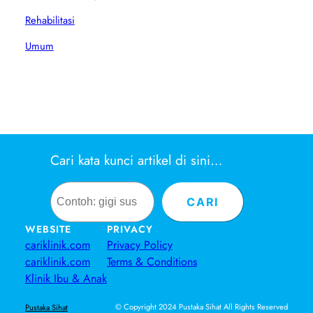
Rehabilitasi
Umum
Cari kata kunci artikel di sini…
Search
CARI
WEBSITE
PRIVACY
cariklinik.com
Privacy Policy
cariklinik.com
Terms & Conditions
Klinik Ibu & Anak
© Copyright 2024 Pustaka Sihat All Rights Reserved
Pustaka Sihat