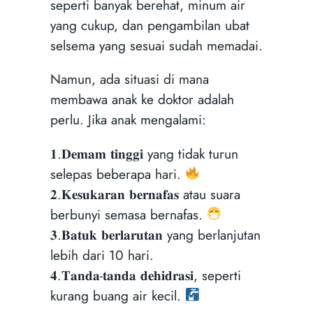
seperti banyak berehat, minum air
yang cukup, dan pengambilan ubat
selsema yang sesuai sudah memadai.
Namun, ada situasi di mana
membawa anak ke doktor adalah
perlu. Jika anak mengalami:
𝟏.𝐃𝐞𝐦𝐚𝐦 𝐭𝐢𝐧𝐠𝐠𝐢 yang tidak turun
selepas beberapa hari.
𝟐.𝐊𝐞𝐬𝐮𝐤𝐚𝐫𝐚𝐧 𝐛𝐞𝐫𝐧𝐚𝐟𝐚𝐬 atau suara
berbunyi semasa bernafas.
𝟑.𝐁𝐚𝐭𝐮𝐤 𝐛𝐞𝐫𝐥𝐚𝐫𝐮𝐭𝐚𝐧 yang berlanjutan
lebih dari 10 hari.
𝟒.𝐓𝐚𝐧𝐝𝐚-𝐭𝐚𝐧𝐝𝐚 𝐝𝐞𝐡𝐢𝐝𝐫𝐚𝐬𝐢, seperti
kurang buang air kecil.