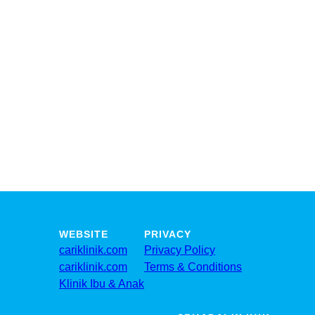
WEBSITE
PRIVACY
cariklinik.com
Privacy Policy
cariklinik.com
Terms & Conditions
Klinik Ibu & Anak