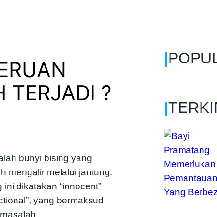
|
POPU
ERUAN
 TERJADI ?
|
TERKI
alah bunyi bising yang
h mengalir melalui jantung.
ini dikatakan “innocent”
nctional”, yang bermaksud
rmasalah.