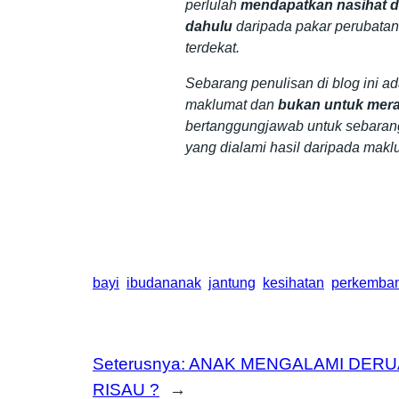
perlulah
mendapatkan nasihat da
dahulu
daripada pakar perubatan
terdekat.
Sebarang penulisan di blog ini a
maklumat dan
bukan untuk mera
bertanggungjawab untuk sebaran
yang dialami hasil daripada makl
bayi
ibudananak
jantung
kesihatan
perkemba
Seterusnya:
ANAK MENGALAMI DERU
RISAU ?
→