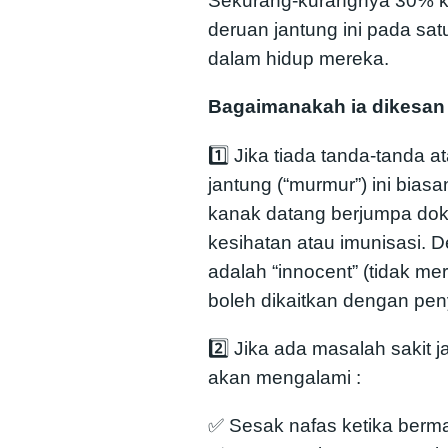
Sekurang-kurangnya 30% k
deruan jantung ini pada sat
dalam hidup mereka.
Bagaimanakah ia dikesan
1️⃣ Jika tiada tanda-tanda a
jantung (“murmur”) ini bias
kanak datang berjumpa dok
kesihatan atau imunisasi. D
adalah “innocent” (tidak m
boleh dikaitkan dengan peny
2️⃣ Jika ada masalah sakit
akan mengalami :
✅ Sesak nafas ketika berm