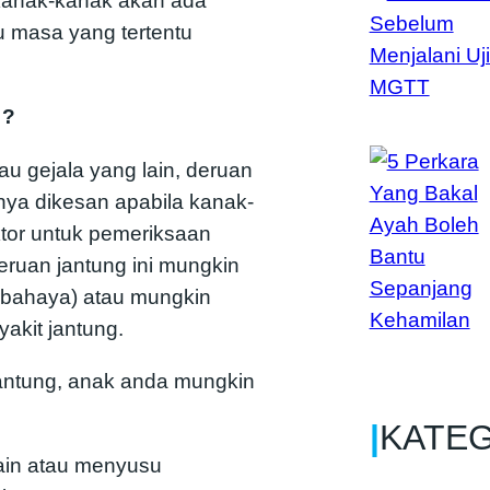
anak-kanak akan ada
u masa yang tertentu
 ?
tau gejala yang lain, deruan
anya dikesan apabila kanak-
tor untuk pemeriksaan
eruan jantung ini mungkin
erbahaya) atau mungkin
akit jantung.
 jantung, anak anda mungkin
|
KATE
ain atau menyusu