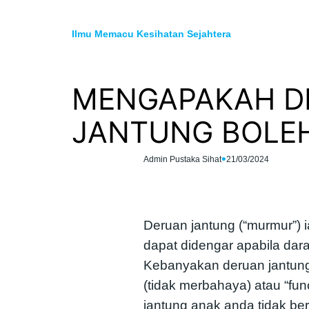
Skip
to
Ilmu Memacu Kesihatan Sejahtera
content
MENGAPAKAH D
JANTUNG BOLEH
•
Admin Pustaka Sihat
21/03/2024
Deruan jantung (“murmur”) i
dapat didengar apabila dara
Kebanyakan deruan jantung 
(tidak merbahaya) atau “fu
jantung anak anda tidak be