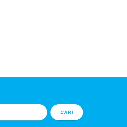
ni…
CARI