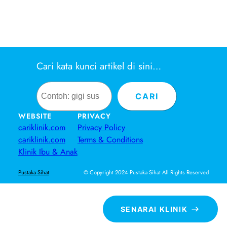
Cari kata kunci artikel di sini…
Search
CARI
WEBSITE
PRIVACY
cariklinik.com
Privacy Policy
cariklinik.com
Terms & Conditions
Klinik Ibu & Anak
© Copyright 2024 Pustaka Sihat All Rights Reserved
Pustaka Sihat
SENARAI KLINIK