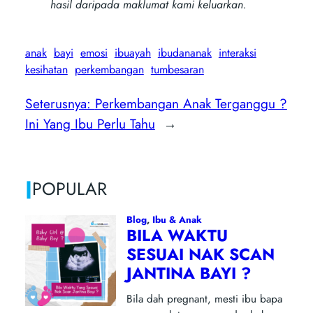
hasil daripada maklumat kami keluarkan.
anak
bayi
emosi
ibuayah
ibudananak
interaksi
kesihatan
perkembangan
tumbesaran
Seterusnya:
Perkembangan Anak Terganggu ?
Ini Yang Ibu Perlu Tahu
→
|
POPULAR