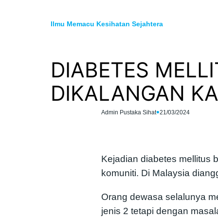
Skip
to
Ilmu Memacu Kesihatan Sejahtera
content
DIABETES MELL
DIKALANGAN K
•
Admin Pustaka Sihat
21/03/2024
Kejadian diabetes mellitus
komuniti. Di Malaysia diang
Orang dewasa selalunya me
jenis 2 tetapi dengan masa