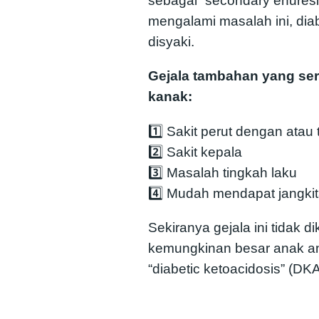
sebagai “secondary enuresi
mengalami masalah ini, diab
disyaki.
Gejala tambahan yang ser
kanak:
1️⃣ Sakit perut dengan atau
2️⃣ Sakit kepala
3️⃣ Masalah tingkah laku
4️⃣ Mudah mendapat jangkita
Sekiranya gejala ini tidak di
kemungkinan besar anak a
“diabetic ketoacidosis” (DKA