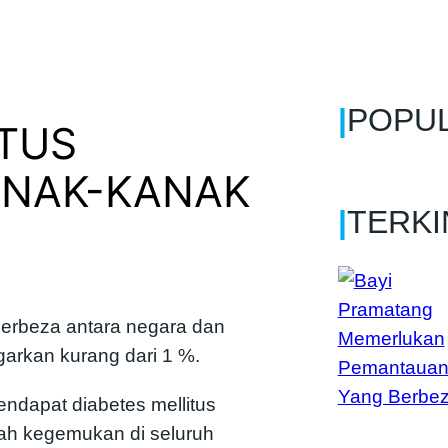
|
POPU
ITUS
ANAK-KANAK
|
TERKI
 berbeza antara negara dan
garkan kurang dari 1 %.
ndapat diabetes mellitus
lah kegemukan di seluruh