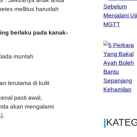
s”. Sekiranya anak anda
etes mellitus haruslah
ing berlaku pada kanak-
 tiada muntah
n terutama di kulit
kenal pasti awal,
nda akan mengalami
).
|
KATE