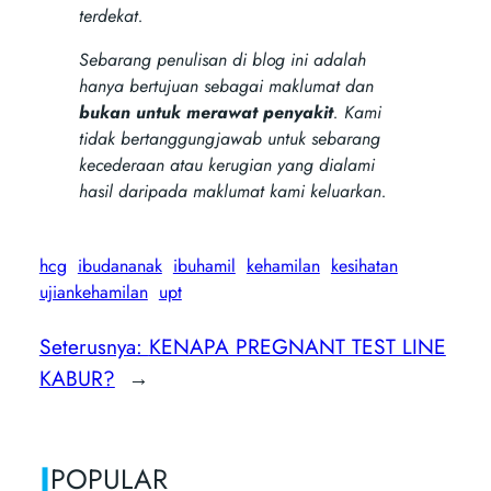
terdekat.
Sebarang penulisan di blog ini adalah
hanya bertujuan sebagai maklumat dan
bukan untuk merawat penyakit
. Kami
tidak bertanggungjawab untuk sebarang
kecederaan atau kerugian yang dialami
hasil daripada maklumat kami keluarkan.
hcg
ibudananak
ibuhamil
kehamilan
kesihatan
ujiankehamilan
upt
Seterusnya:
KENAPA PREGNANT TEST LINE
KABUR?
→
|
POPULAR