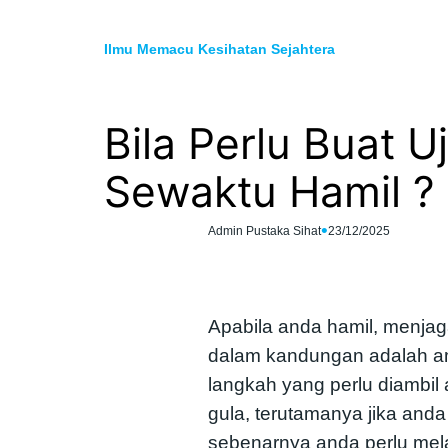
Skip
to
Ilmu Memacu Kesihatan Sejahtera
content
Bila Perlu Buat U
Sewaktu Hamil ?
•
Admin Pustaka Sihat
23/12/2025
Apabila anda hamil, menjaga
dalam kandungan adalah am
langkah yang perlu diambil 
gula, terutamanya jika anda 
sebenarnya anda perlu me