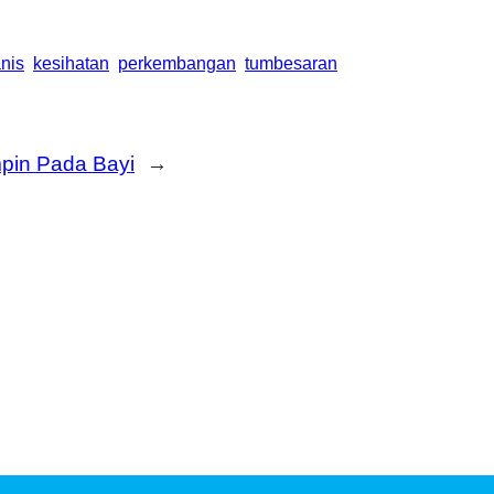
nis
kesihatan
perkembangan
tumbesaran
pin Pada Bayi
→