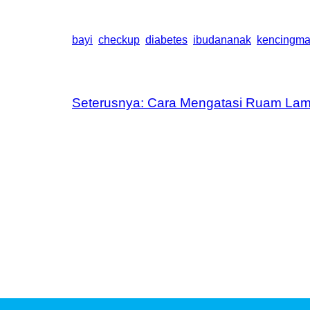
bayi
checkup
diabetes
ibudananak
kencingma
Seterusnya:
Cara Mengatasi Ruam Lam