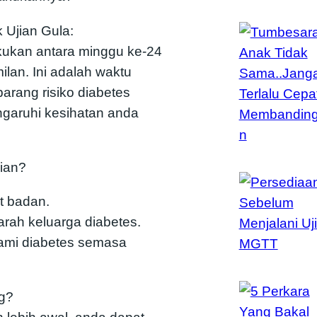
 Ujian Gula:
lakukan antara minggu ke-24
lan. Ini adalah waktu
arang risiko diabetes
garuhi kesihatan anda
jian?
t badan.
rah keluarga diabetes.
ami diabetes semasa
ng?