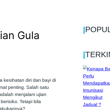
|
POPU
jian Gula
|
TERKI
 kesihatan diri dan bayi di
at penting. Salah satu
adalah menjalani ujian
berisiko. Tetapi bila
lakukannya?