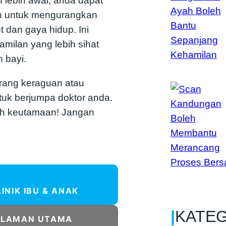
lebih awal, anda dapat
h untuk mengurangkan
t dan gaya hidup. Ini
ilan yang lebih sihat
 bayi.
rang keraguan atau
tuk berjumpa doktor anda.
lah keutamaan! Jangan
LINIK IBU & ANAK
|
KATE
ALAMAN UTAMA