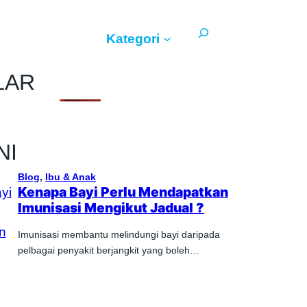
Search
Kategori
LAR
NI
Blog
, 
Ibu & Anak
Kenapa Bayi Perlu Mendapatkan
Imunisasi Mengikut Jadual ?
Imunisasi membantu melindungi bayi daripada
pelbagai penyakit berjangkit yang boleh…