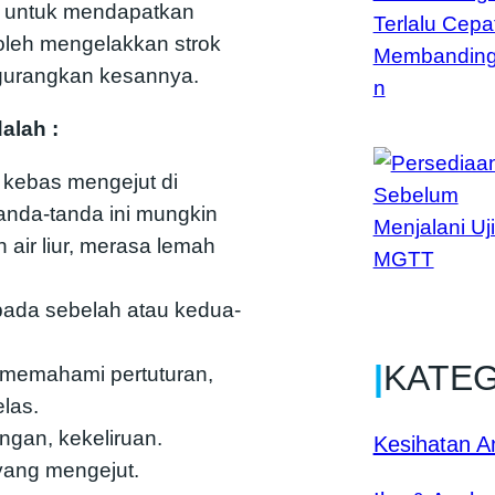
a untuk mendapatkan
oleh mengelakkan strok
urangkan kesannya.
alah :
 kebas mengejut di
anda-tanda ini mungkin
air liur, merasa lemah
pada sebelah atau kedua-
|
KATE
u memahami pertuturan,
elas.
ngan, kekeliruan.
Kesihatan 
 yang mengejut.