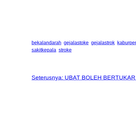
bekalandarah
gejalastoke
gejalastrok
kaburpen
sakitkepala
stroke
Seterusnya:
UBAT BOLEH BERTUKAR 