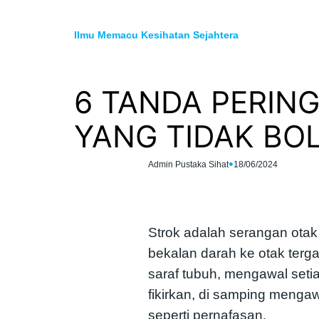
Skip
to
Ilmu Memacu Kesihatan Sejahtera
content
6 TANDA PERIN
YANG TIDAK BO
•
Admin Pustaka Sihat
18/06/2024
Strok adalah serangan otak 
bekalan darah ke otak terg
saraf tubuh, mengawal setia
fikirkan, di samping mengaw
seperti pernafasan.