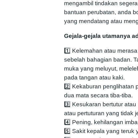
mengambil tindakan seger
bantuan perubatan, anda b
yang mendatang atau meng
Gejala-gejala utamanya ad
1️⃣ Kelemahan atau merasa
sebelah bahagian badan. T
muka yang meluyut, meleleh 
pada tangan atau kaki.
2️⃣ Kekaburan penglihatan 
dua mata secara tiba-tiba.
3️⃣ Kesukaran bertutur ata
atau pertuturan yang tidak j
4️⃣ Pening, kehilangan imba
5️⃣ Sakit kepala yang teruk