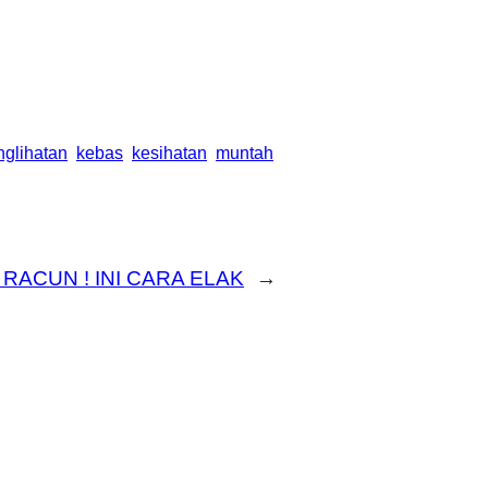
glihatan
kebas
kesihatan
muntah
RACUN ! INI CARA ELAK
→