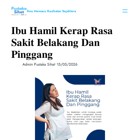
Skip
to
Ilmu Memacu Kesihatan Sejahtera
content
𝐈𝐛𝐮 𝐇𝐚𝐦𝐢𝐥 𝐊𝐞𝐫𝐚𝐩 𝐑𝐚𝐬𝐚
𝐒𝐚𝐤𝐢𝐭 𝐁𝐞𝐥𝐚𝐤𝐚𝐧𝐠 𝐃𝐚𝐧
𝐏𝐢𝐧𝐠𝐠𝐚𝐧𝐠
•
Admin Pustaka Sihat
15/05/2026