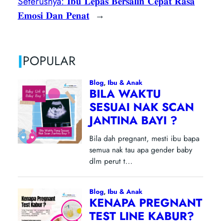
Seterusnya:
𝐈𝐛𝐮 𝐋𝐞𝐩𝐚𝐬 𝐁𝐞𝐫𝐬𝐚𝐥𝐢𝐧 𝐂𝐞𝐩𝐚𝐭 𝐑𝐚𝐬𝐚
𝐄𝐦𝐨𝐬𝐢 𝐃𝐚𝐧 𝐏𝐞𝐧𝐚𝐭
→
|
POPULAR