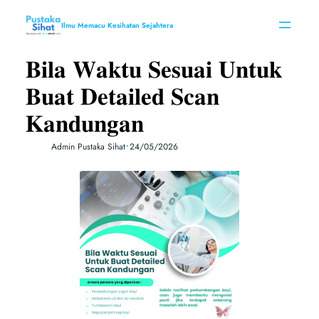
Skip
to
Ilmu Memacu Kesihatan Sejahtera
content
𝐁𝐢𝐥𝐚 𝐖𝐚𝐤𝐭𝐮 𝐒𝐞𝐬𝐮𝐚𝐢 𝐔𝐧𝐭𝐮𝐤
𝐁𝐮𝐚𝐭 𝐃𝐞𝐭𝐚𝐢𝐥𝐞𝐝 𝐒𝐜𝐚𝐧
𝐊𝐚𝐧𝐝𝐮𝐧𝐠𝐚𝐧
•
Admin Pustaka Sihat
24/05/2026