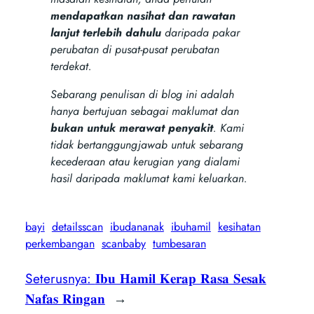
mendapatkan nasihat dan rawatan
lanjut terlebih dahulu
daripada pakar
perubatan di pusat-pusat perubatan
terdekat.
Sebarang penulisan di blog ini adalah
hanya bertujuan sebagai maklumat dan
bukan untuk merawat penyakit
. Kami
tidak bertanggungjawab untuk sebarang
kecederaan atau kerugian yang dialami
hasil daripada maklumat kami keluarkan.
bayi
detailsscan
ibudananak
ibuhamil
kesihatan
perkembangan
scanbaby
tumbesaran
Seterusnya:
𝐈𝐛𝐮 𝐇𝐚𝐦𝐢𝐥 𝐊𝐞𝐫𝐚𝐩 𝐑𝐚𝐬𝐚 𝐒𝐞𝐬𝐚𝐤
𝐍𝐚𝐟𝐚𝐬 𝐑𝐢𝐧𝐠𝐚𝐧
→