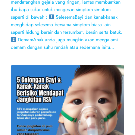
mendatangkan gejala yang ringan, lantas membuatkan
ibu bapa sukar untuk mengesan simptom-simptom
seperti di bawah :
SelesemaBayi dan kanak-kanak
menghidap selesema bersama simptom biasa lain
seperti hidung berair dan tersumbat, bersin serta batuk.
DemamAnak anda juga mungkin akan mengalami
demam dengan suhu rendah atau sederhana iaitu…