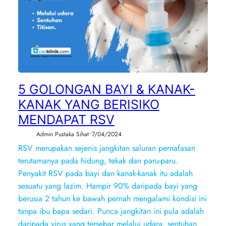
5 GOLONGAN BAYI & KANAK-
KANAK YANG BERISIKO
MENDAPAT RSV
•
Admin Pustaka Sihat
7/04/2024
RSV merupakan sejenis jangkitan saluran pernafasan
terutamanya pada hidung, tekak dan paru-paru.
Penyakit RSV pada bayi dan kanak-kanak itu adalah
sesuatu yang lazim. Hampir 90% daripada bayi yang
berusia 2 tahun ke bawah pernah mengalami kondisi ini
tanpa ibu bapa sedari. Punca jangkitan ini pula adalah
daripada virus yang tersebar melalui udara, sentuhan