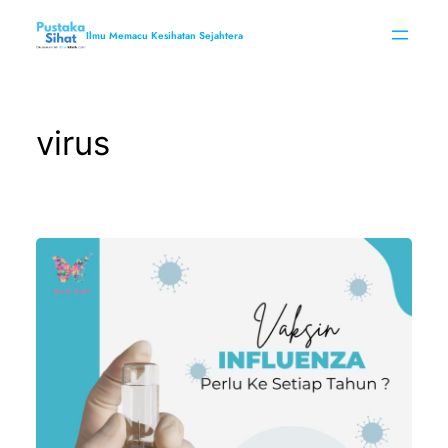
Skip
to
Ilmu Memacu Kesihatan Sejahtera
content
virus