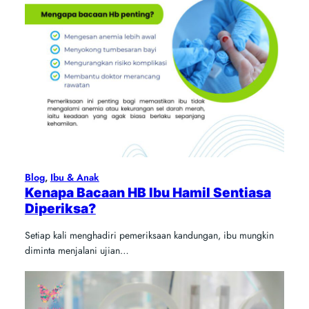
Blog
, 
Ibu & Anak
Kenapa Bacaan HB Ibu Hamil Sentiasa
Diperiksa?
Setiap kali menghadiri pemeriksaan kandungan, ibu mungkin
diminta menjalani ujian…