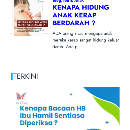
|
TERKINI