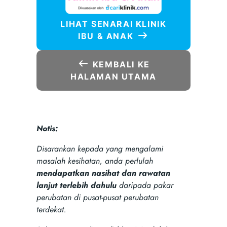
LIHAT SENARAI KLINIK
IBU & ANAK
KEMBALI KE
HALAMAN UTAMA
Notis:
Disarankan kepada yang mengalami
masalah kesihatan, anda perlulah
mendapatkan nasihat dan rawatan
lanjut terlebih dahulu
daripada pakar
perubatan di pusat-pusat perubatan
terdekat.