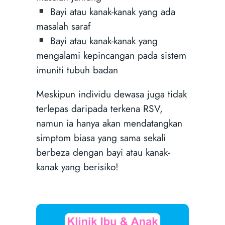
Bayi atau kanak-kanak yang ada
masalah saraf
Bayi atau kanak-kanak yang
mengalami kepincangan pada sistem
imuniti tubuh badan
Meskipun individu dewasa juga tidak
terlepas daripada terkena RSV,
namun ia hanya akan mendatangkan
simptom biasa yang sama sekali
berbeza dengan bayi atau kanak-
kanak yang berisiko!