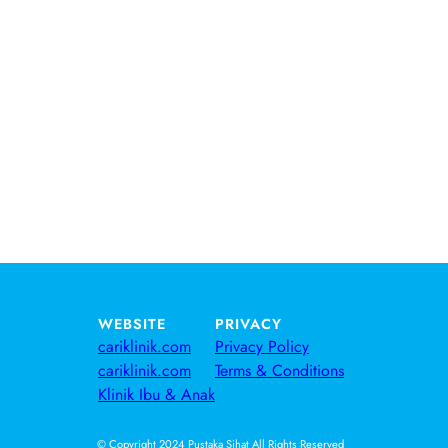
WEBSITE
PRIVACY
cariklinik.com
Privacy Policy
cariklinik.com
Terms & Conditions
Klinik Ibu & Anak
© Copyright 2024 Pustaka Sihat All Rights Reserved