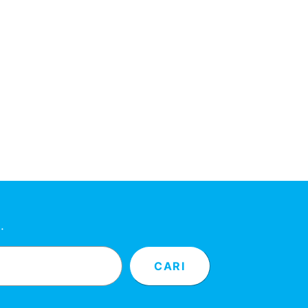
…
CARI