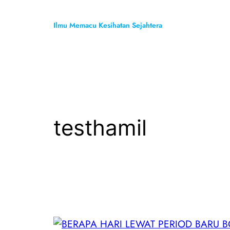
Skip
to
Ilmu Memacu Kesihatan Sejahtera
content
testhamil