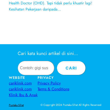
Health Doctor (OHD). Tapi tidak perlu khuatir lagi!
Kesihatan Pekerjaan daripada…
Cari kata kunci artikel di sini…
Search
CARI
WEBSITE
PRIVACY
cariklinik.com
Privacy Policy
cariklinik.com
Terms & Conditions
Klinik Ibu & Anak
© Copyright 2024 Pustaka Sihat All Rights Reserved
Pustaka Sihat