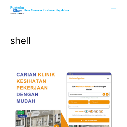
Skip
to
Ilmu Memacu Kesihatan Sejahtera
content
shell