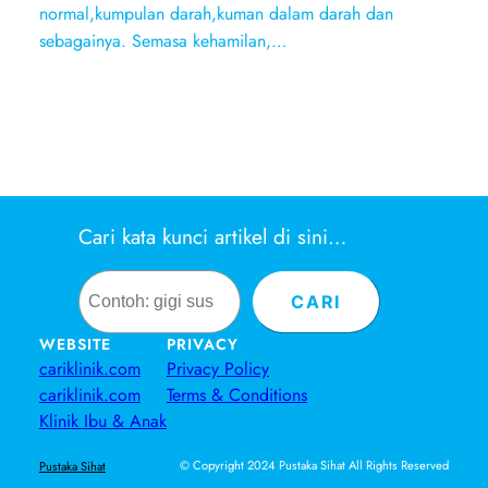
normal,kumpulan darah,kuman dalam darah dan
sebagainya. Semasa kehamilan,…
Cari kata kunci artikel di sini…
Search
CARI
WEBSITE
PRIVACY
cariklinik.com
Privacy Policy
cariklinik.com
Terms & Conditions
Klinik Ibu & Anak
© Copyright 2024 Pustaka Sihat All Rights Reserved
Pustaka Sihat