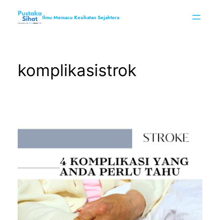
Skip
to
Ilmu Memacu Kesihatan Sejahtera
content
komplikasistrok