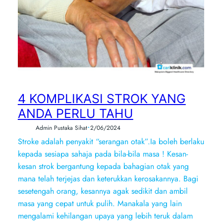
4 KOMPLIKASI STROK YANG
ANDA PERLU TAHU
•
Admin Pustaka Sihat
2/06/2024
Stroke adalah penyakit “serangan otak”.Ia boleh berlaku
kepada sesiapa sahaja pada bila-bila masa ! Kesan-
kesan strok bergantung kepada bahagian otak yang
mana telah terjejas dan keterukkan kerosakannya. Bagi
sesetengah orang, kesannya agak sedikit dan ambil
masa yang cepat untuk pulih. Manakala yang lain
mengalami kehilangan upaya yang lebih teruk dalam