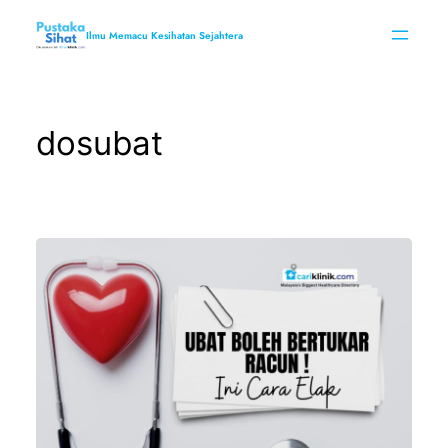
Skip
to
Ilmu Memacu Kesihatan Sejahtera
content
dosubat