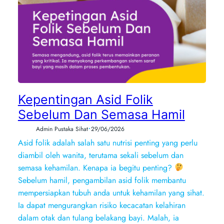
Kepentingan Asid Folik
Sebelum Dan Semasa Hamil
•
Admin Pustaka Sihat
29/06/2026
Asid folik adalah salah satu nutrisi penting yang perlu
diambil oleh wanita, terutama sekali sebelum dan
semasa kehamilan. Kenapa ia begitu penting?
Sebelum hamil, pengambilan asid folik membantu
mempersiapkan tubuh anda untuk kehamilan yang sihat.
Ia dapat mengurangkan risiko kecacatan kelahiran
dalam otak dan tulang belakang bayi. Malah, ia