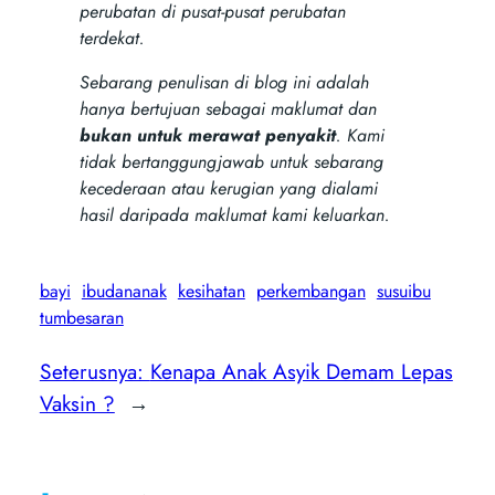
perubatan di pusat-pusat perubatan
terdekat.
Sebarang penulisan di blog ini adalah
hanya bertujuan sebagai maklumat dan
bukan untuk merawat penyakit
. Kami
tidak bertanggungjawab untuk sebarang
kecederaan atau kerugian yang dialami
hasil daripada maklumat kami keluarkan.
bayi
ibudananak
kesihatan
perkembangan
susuibu
tumbesaran
Seterusnya:
Kenapa Anak Asyik Demam Lepas
Vaksin ?
→