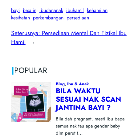
bayi
brsalin
ibudananak
ibuhamil
kehamilan
kesihatan
perkembangan
persediaan
Seterusnya:
Persediaan Mental Dan Fizikal Ibu
Hamil
→
|
POPULAR