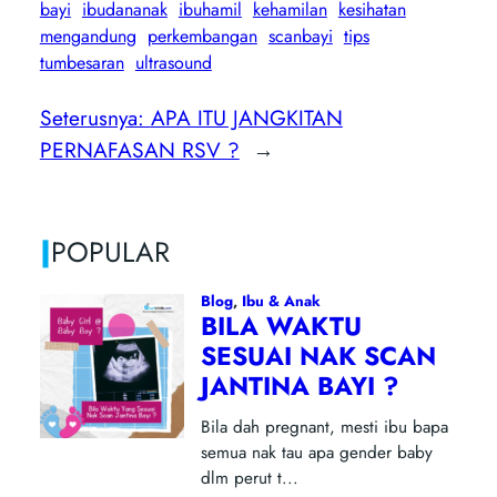
bayi
ibudananak
ibuhamil
kehamilan
kesihatan
mengandung
perkembangan
scanbayi
tips
tumbesaran
ultrasound
Seterusnya:
APA ITU JANGKITAN
PERNAFASAN RSV ?
→
|
POPULAR