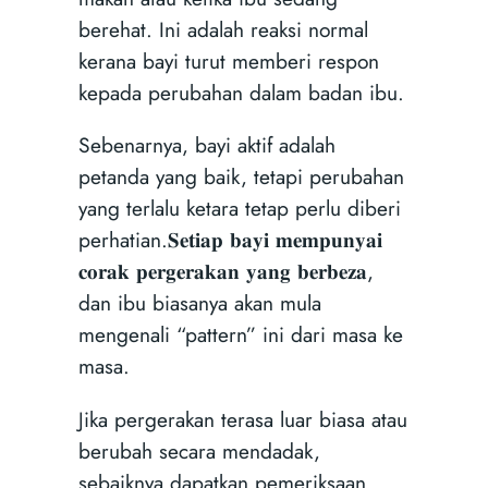
berehat. Ini adalah reaksi normal
kerana bayi turut memberi respon
kepada perubahan dalam badan ibu.
Sebenarnya, bayi aktif adalah
petanda yang baik, tetapi perubahan
yang terlalu ketara tetap perlu diberi
perhatian.𝐒𝐞𝐭𝐢𝐚𝐩 𝐛𝐚𝐲𝐢 𝐦𝐞𝐦𝐩𝐮𝐧𝐲𝐚𝐢
𝐜𝐨𝐫𝐚𝐤 𝐩𝐞𝐫𝐠𝐞𝐫𝐚𝐤𝐚𝐧 𝐲𝐚𝐧𝐠 𝐛𝐞𝐫𝐛𝐞𝐳𝐚,
dan ibu biasanya akan mula
mengenali “pattern” ini dari masa ke
masa.
Jika pergerakan terasa luar biasa atau
berubah secara mendadak,
sebaiknya dapatkan pemeriksaan