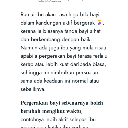
Ramai ibu akan rasa lega bila bayi
dalam kandungan aktif bergerak
,
kerana ia biasanya tanda bayi sihat
dan berkembang dengan baik.
Namun ada juga ibu yang mula risau
apabila pergerakan bayi terasa terlalu
kerap atau lebih kuat daripada biasa,
sehingga menimbulkan persoalan
sama ada keadaan ini normal atau
sebaliknya.
𝐏𝐞𝐫𝐠𝐞𝐫𝐚𝐤𝐚𝐧 𝐛𝐚𝐲𝐢 𝐬𝐞𝐛𝐞𝐧𝐚𝐫𝐧𝐲𝐚 𝐛𝐨𝐥𝐞𝐡
𝐛𝐞𝐫𝐮𝐛𝐚𝐡 𝐦𝐞𝐧𝐠𝐢𝐤𝐮𝐭 𝐰𝐚𝐤𝐭𝐮,
contohnya lebih aktif selepas ibu
makan atau ketika ibu sedang