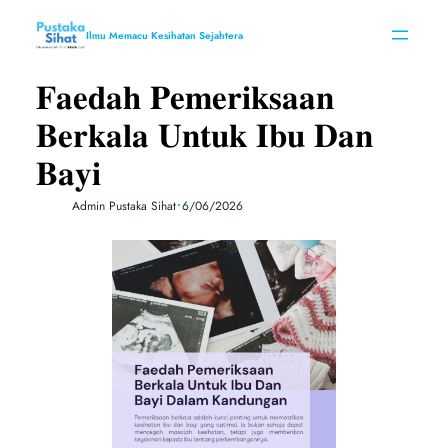
Skip
to
Ilmu Memacu Kesihatan Sejahtera
content
𝐅𝐚𝐞𝐝𝐚𝐡 𝐏𝐞𝐦𝐞𝐫𝐢𝐤𝐬𝐚𝐚𝐧
𝐁𝐞𝐫𝐤𝐚𝐥𝐚 𝐔𝐧𝐭𝐮𝐤 𝐈𝐛𝐮 𝐃𝐚𝐧
𝐁𝐚𝐲𝐢
•
Admin Pustaka Sihat
6/06/2026