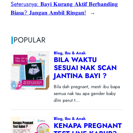
Seterusnya:
𝐁𝐚𝐲𝐢 𝐊𝐮𝐫𝐚𝐧𝐠 𝐀𝐤𝐭𝐢𝐟 𝐁𝐞𝐫𝐛𝐚𝐧𝐝𝐢𝐧𝐠
𝐁𝐢𝐚𝐬𝐚? 𝐉𝐚𝐧𝐠𝐚𝐧 𝐀𝐦𝐛𝐢𝐥 𝐑𝐢𝐧𝐠𝐚𝐧!
→
|
POPULAR