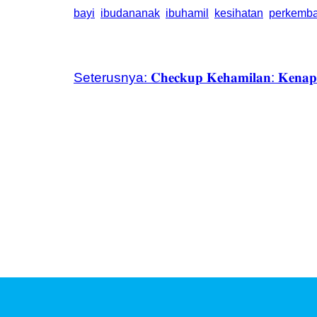
bayi
ibudananak
ibuhamil
kesihatan
perkemb
Seterusnya:
𝐂𝐡𝐞𝐜𝐤𝐮𝐩 𝐊𝐞𝐡𝐚𝐦𝐢𝐥𝐚𝐧: 𝐊𝐞𝐧𝐚𝐩