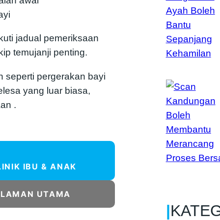
lah awal
ayi
kuti jadual pemeriksaan
ip temujanji penting.
 seperti pergerakan bayi
elesa yang luar biasa,
an .
LINIK IBU & ANAK
ALAMAN UTAMA
|
KATE