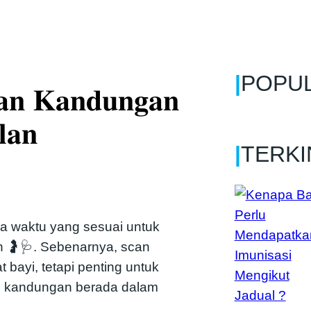
|
POPU
𝐚𝐧 𝐊𝐚𝐧𝐝𝐮𝐧𝐠𝐚𝐧
𝐥𝐚𝐧
|
TERKI
la waktu yang sesuai untuk
 🤰🩺. Sebenarnya, scan
 bayi, tetapi penting untuk
 kandungan berada dalam