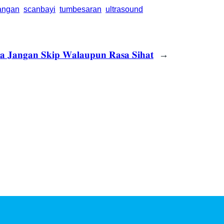
angan
scanbayi
tumbesaran
ultrasound
𝐚 𝐉𝐚𝐧𝐠𝐚𝐧 𝐒𝐤𝐢𝐩 𝐖𝐚𝐥𝐚𝐮𝐩𝐮𝐧 𝐑𝐚𝐬𝐚 𝐒𝐢𝐡𝐚𝐭
→