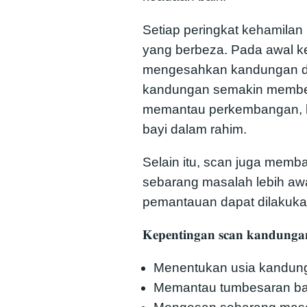
Setiap peringkat kehamila
yang berbeza. Pada awal 
mengesahkan kandungan dan
kandungan semakin membes
memantau perkembangan, 
bayi dalam rahim.
Selain itu, scan juga mem
sebarang masalah lebih aw
pemantauan dapat dilakuka
𝐊𝐞𝐩𝐞𝐧𝐭𝐢𝐧𝐠𝐚𝐧 𝐬𝐜𝐚𝐧 𝐤𝐚𝐧𝐝𝐮𝐧𝐠𝐚
Menentukan usia kandung
Memantau tumbesaran ba