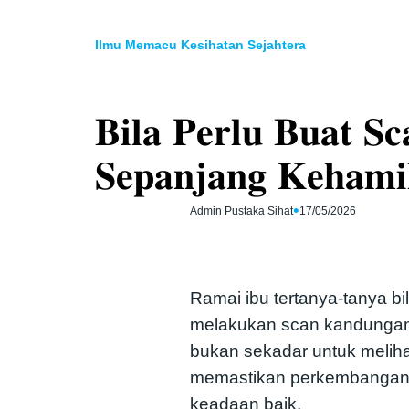
Skip
to
Ilmu Memacu Kesihatan Sejahtera
content
𝐁𝐢𝐥𝐚 𝐏𝐞𝐫𝐥𝐮 𝐁𝐮𝐚𝐭 𝐒
𝐒𝐞𝐩𝐚𝐧𝐣𝐚𝐧𝐠 𝐊𝐞𝐡𝐚𝐦𝐢
•
Admin Pustaka Sihat
17/05/2026
Ramai ibu tertanya-tanya bi
melakukan scan kandungan
bukan sekadar untuk melihat
memastikan perkembangan
keadaan baik.