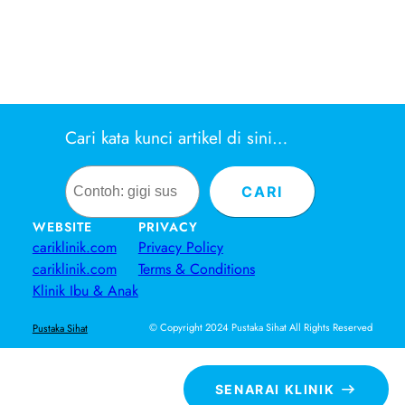
Cari kata kunci artikel di sini…
Search
CARI
WEBSITE
PRIVACY
cariklinik.com
Privacy Policy
cariklinik.com
Terms & Conditions
Klinik Ibu & Anak
© Copyright 2024 Pustaka Sihat All Rights Reserved
Pustaka Sihat
SENARAI KLINIK