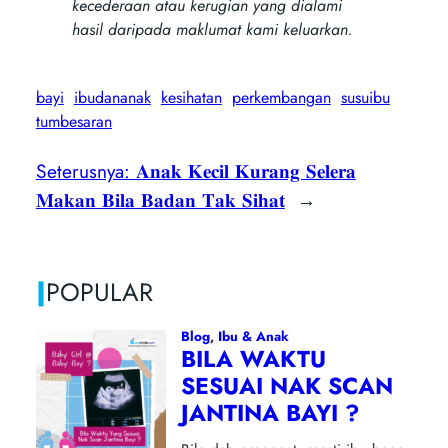
kecederaan atau kerugian yang dialami
hasil daripada maklumat kami keluarkan.
bayi
ibudananak
kesihatan
perkembangan
susuibu
tumbesaran
Seterusnya:
𝐀𝐧𝐚𝐤 𝐊𝐞𝐜𝐢𝐥 𝐊𝐮𝐫𝐚𝐧𝐠 𝐒𝐞𝐥𝐞𝐫𝐚
𝐌𝐚𝐤𝐚𝐧 𝐁𝐢𝐥𝐚 𝐁𝐚𝐝𝐚𝐧 𝐓𝐚𝐤 𝐒𝐢𝐡𝐚𝐭
→
|
POPULAR