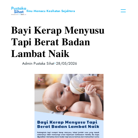
Skip
to
Ilmu Memacu Kesihatan Sejahtera
content
𝐁𝐚𝐲𝐢 𝐊𝐞𝐫𝐚𝐩 𝐌𝐞𝐧𝐲𝐮𝐬𝐮
𝐓𝐚𝐩𝐢 𝐁𝐞𝐫𝐚𝐭 𝐁𝐚𝐝𝐚𝐧
𝐋𝐚𝐦𝐛𝐚𝐭 𝐍𝐚𝐢𝐤
•
Admin Pustaka Sihat
28/05/2026