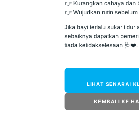
👉 Kurangkan cahaya dan 
👉 Wujudkan rutin sebelum 
Jika bayi terlalu sukar tidu
sebaiknya dapatkan pemer
tiada ketidakselesaan 🩺❤️.
LIHAT SENARAI K
KEMBALI KE H