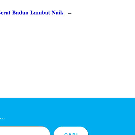
𝐞𝐫𝐚𝐭 𝐁𝐚𝐝𝐚𝐧 𝐋𝐚𝐦𝐛𝐚𝐭 𝐍𝐚𝐢𝐤
→
ni…