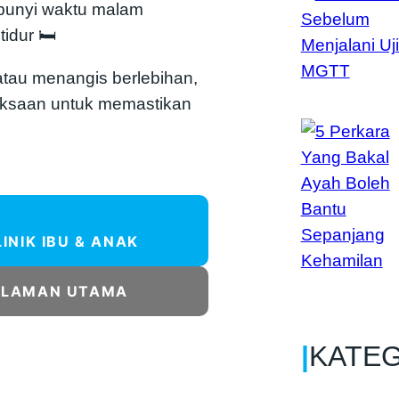
bunyi waktu malam
tidur 🛏
r atau menangis berlebihan,
iksaan untuk memastikan
LINIK IBU & ANAK
ALAMAN UTAMA
|
KATE