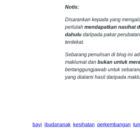
Notis:
Disarankan kepada yang mengala
perlulah
mendapatkan nasihat da
dahulu
daripada pakar perubatan
terdekat.
Sebarang penulisan di blog ini a
maklumat dan
bukan untuk mera
bertanggungjawab untuk sebaran
yang dialami hasil daripada makl
bayi
ibudananak
kesihatan
perkembangan
tu