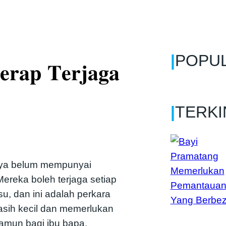
|
POPU
𝐞𝐫𝐚𝐩 𝐓𝐞𝐫𝐣𝐚𝐠𝐚
|
TERKI
nya belum mempunyai
 Mereka boleh terjaga setiap
, dan ini adalah perkara
asih kecil dan memerlukan
amun bagi ibu bapa,