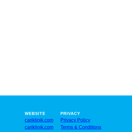
WEBSITE
PRIVACY
cariklinik.com
Privacy Policy
cariklinik.com
Terms & Conditions