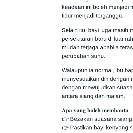
keadaan ini boleh menjadi
tidur menjadi terganggu.
Selain itu, bayi juga masih
persekitaran baru di luar 
mudah terjaga apabila terasa
perubahan suhu.
Walaupun ia normal, ibu b
menyesuaikan diri dengan ru
dengan mewujudkan suasan
antara siang dan malam.
𝐀𝐩𝐚 𝐲𝐚𝐧𝐠 𝐛𝐨𝐥𝐞𝐡 𝐦𝐞𝐦𝐛𝐚𝐧𝐭𝐮
👉 Bezakan suasana siang
👉 Pastikan bayi kenyang s