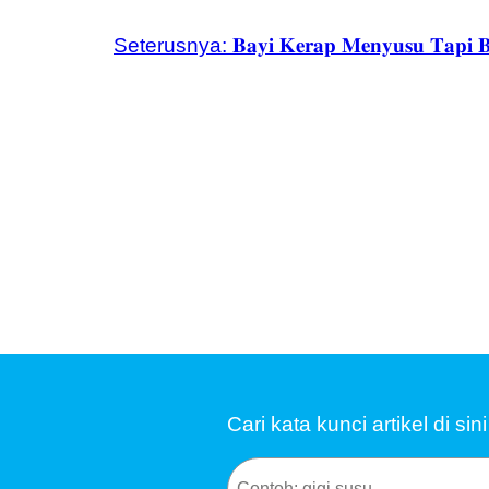
Seterusnya:
𝐁𝐚𝐲𝐢 𝐊𝐞𝐫𝐚𝐩 𝐌𝐞𝐧𝐲𝐮𝐬𝐮 𝐓𝐚𝐩𝐢 
Cari kata kunci artikel di si
Search