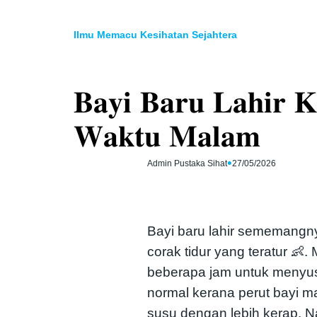
Skip
to
Ilmu Memacu Kesihatan Sejahtera
content
𝐁𝐚𝐲𝐢 𝐁𝐚𝐫𝐮 𝐋𝐚𝐡𝐢𝐫 𝐊
𝐖𝐚𝐤𝐭𝐮 𝐌𝐚𝐥𝐚𝐦
•
Admin Pustaka Sihat
27/05/2026
Bayi baru lahir sememang
corak tidur yang teratur 👶.
beberapa jam untuk menyusu
normal kerana perut bayi m
susu dengan lebih kerap. N