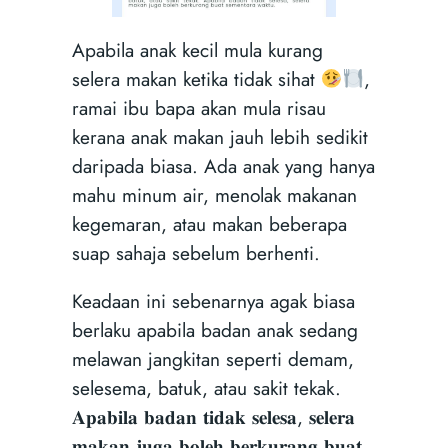
Apabila anak kecil mula kurang
selera makan ketika tidak sihat
,
ramai ibu bapa akan mula risau
kerana anak makan jauh lebih sedikit
daripada biasa. Ada anak yang hanya
mahu minum air, menolak makanan
kegemaran, atau makan beberapa
suap sahaja sebelum berhenti.
Keadaan ini sebenarnya agak biasa
berlaku apabila badan anak sedang
melawan jangkitan seperti demam,
selesema, batuk, atau sakit tekak.
𝐀𝐩𝐚𝐛𝐢𝐥𝐚 𝐛𝐚𝐝𝐚𝐧 𝐭𝐢𝐝𝐚𝐤 𝐬𝐞𝐥𝐞𝐬𝐚, 𝐬𝐞𝐥𝐞𝐫𝐚
𝐦𝐚𝐤𝐚𝐧 𝐣𝐮𝐠𝐚 𝐛𝐨𝐥𝐞𝐡 𝐛𝐞𝐫𝐤𝐮𝐫𝐚𝐧𝐠 𝐛𝐮𝐚𝐭