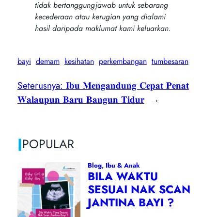
tidak bertanggungjawab untuk sebarang
kecederaan atau kerugian yang dialami
hasil daripada maklumat kami keluarkan.
bayi
demam
kesihatan
perkembangan
tumbesaran
Seterusnya:
𝐈𝐛𝐮 𝐌𝐞𝐧𝐠𝐚𝐧𝐝𝐮𝐧𝐠 𝐂𝐞𝐩𝐚𝐭 𝐏𝐞𝐧𝐚𝐭
𝐖𝐚𝐥𝐚𝐮𝐩𝐮𝐧 𝐁𝐚𝐫𝐮 𝐁𝐚𝐧𝐠𝐮𝐧 𝐓𝐢𝐝𝐮𝐫
→
|
POPULAR