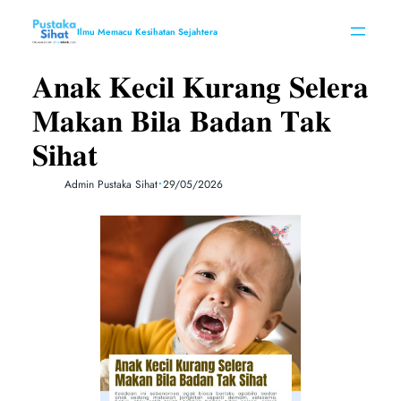
Skip
to
Ilmu Memacu Kesihatan Sejahtera
content
𝐀𝐧𝐚𝐤 𝐊𝐞𝐜𝐢𝐥 𝐊𝐮𝐫𝐚𝐧𝐠 𝐒𝐞𝐥𝐞𝐫𝐚
𝐌𝐚𝐤𝐚𝐧 𝐁𝐢𝐥𝐚 𝐁𝐚𝐝𝐚𝐧 𝐓𝐚𝐤
𝐒𝐢𝐡𝐚𝐭
•
Admin Pustaka Sihat
29/05/2026