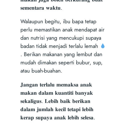
𝐬𝐞𝐦𝐞𝐧𝐭𝐚𝐫𝐚 𝐰𝐚𝐤𝐭𝐮.
Walaupun begitu, ibu bapa tetap
perlu memastikan anak mendapat air
dan nutrisi yang mencukupi supaya
badan tidak menjadi terlalu lemah
. Berikan makanan yang lembut dan
mudah dimakan seperti bubur, sup,
atau buah-buahan.
𝐉𝐚𝐧𝐠𝐚𝐧 𝐭𝐞𝐫𝐥𝐚𝐥𝐮 𝐦𝐞𝐦𝐚𝐤𝐬𝐚 𝐚𝐧𝐚𝐤
𝐦𝐚𝐤𝐚𝐧 𝐝𝐚𝐥𝐚𝐦 𝐤𝐮𝐚𝐧𝐭𝐢𝐭𝐢 𝐛𝐚𝐧𝐲𝐚𝐤
𝐬𝐞𝐤𝐚𝐥𝐢𝐠𝐮𝐬. 𝐋𝐞𝐛𝐢𝐡 𝐛𝐚𝐢𝐤 𝐛𝐞𝐫𝐢𝐤𝐚𝐧
𝐝𝐚𝐥𝐚𝐦 𝐣𝐮𝐦𝐥𝐚𝐡 𝐤𝐞𝐜𝐢𝐥 𝐭𝐞𝐭𝐚𝐩𝐢 𝐥𝐞𝐛𝐢𝐡
𝐤𝐞𝐫𝐚𝐩 𝐬𝐮𝐩𝐚𝐲𝐚 𝐚𝐧𝐚𝐤 𝐥𝐞𝐛𝐢𝐡 𝐬𝐞𝐥𝐞𝐬𝐚.