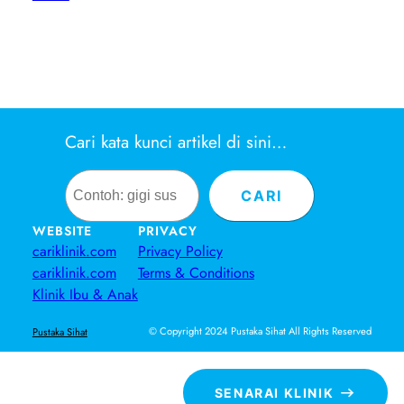
Cari kata kunci artikel di sini…
Search
CARI
WEBSITE
PRIVACY
cariklinik.com
Privacy Policy
cariklinik.com
Terms & Conditions
Klinik Ibu & Anak
© Copyright 2024 Pustaka Sihat All Rights Reserved
Pustaka Sihat
SENARAI KLINIK