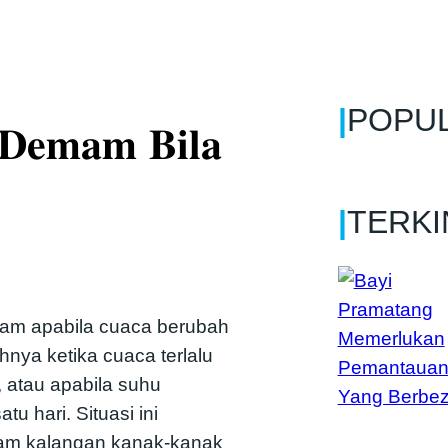
|
POPU
 𝐃𝐞𝐦𝐚𝐦 𝐁𝐢𝐥𝐚
|
TERKI
m apabila cuaca berubah
hnya ketika cuaca terlalu
 atau apabila suhu
 hari. Situasi ini
lam kalangan kanak-kanak