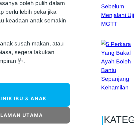
sanya boleh pulih dalam
p perlu lebih peka jika
atau keadaan anak semakin
 anak susah makan, atau
 biasa, segera lakukan
mpiran 🩺.
LINIK IBU & ANAK
ALAMAN UTAMA
|
KATE