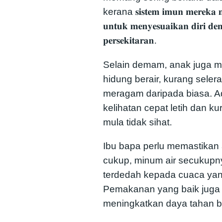
kerana 𝐬𝐢𝐬𝐭𝐞𝐦 𝐢𝐦𝐮𝐧 𝐦𝐞𝐫𝐞𝐤𝐚 𝐦
𝐮𝐧𝐭𝐮𝐤 𝐦𝐞𝐧𝐲𝐞𝐬𝐮𝐚𝐢𝐤𝐚𝐧 𝐝𝐢𝐫𝐢 𝐝𝐞
𝐩𝐞𝐫𝐬𝐞𝐤𝐢𝐭𝐚𝐫𝐚𝐧.
Selain demam, anak juga m
hidung berair, kurang seler
meragam daripada biasa. A
kelihatan cepat letih dan ku
mula tidak sihat.
Ibu bapa perlu memastikan
cukup, minum air secukupny
terdedah kepada cuaca yan
Pemakanan yang baik juga
meningkatkan daya tahan 