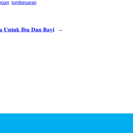
ngan
tumbesaran
𝐚 𝐔𝐧𝐭𝐮𝐤 𝐈𝐛𝐮 𝐃𝐚𝐧 𝐁𝐚𝐲𝐢
→
ni…