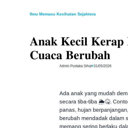
Skip
to
Ilmu Memacu Kesihatan Sejahtera
content
𝐀𝐧𝐚𝐤 𝐊𝐞𝐜𝐢𝐥 𝐊𝐞𝐫𝐚𝐩
𝐂𝐮𝐚𝐜𝐚 𝐁𝐞𝐫𝐮𝐛𝐚𝐡
•
Admin Pustaka Sihat
31/05/2026
Ada anak yang mudah dema
secara tiba-tiba 🌦🤒. Conto
panas, hujan berpanjangan,
berubah mendadak dalam satu
memang sering berlaku da