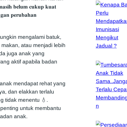
𝐬𝐢𝐡 𝐛𝐞𝐥𝐮𝐦 𝐜𝐮𝐤𝐮𝐩 𝐤𝐮𝐚𝐭
𝐧𝐠𝐚𝐧 𝐩𝐞𝐫𝐮𝐛𝐚𝐡𝐚𝐧
ungkin mengalami batuk,
a makan, atau menjadi lebih
da juga anak yang
rang aktif apabila badan
 anak mendapat rehat yang
a, dan elakkan terlalu
g tidak menentu 💧.
 penting untuk membantu
badan anak.