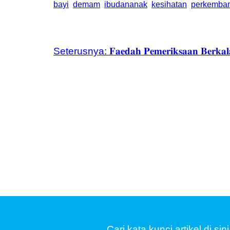
bayi
demam
ibudananak
kesihatan
perkemba
Seterusnya:
𝐅𝐚𝐞𝐝𝐚𝐡 𝐏𝐞𝐦𝐞𝐫𝐢𝐤𝐬𝐚𝐚𝐧 𝐁𝐞𝐫𝐤𝐚
Cari kata kunci artikel di si