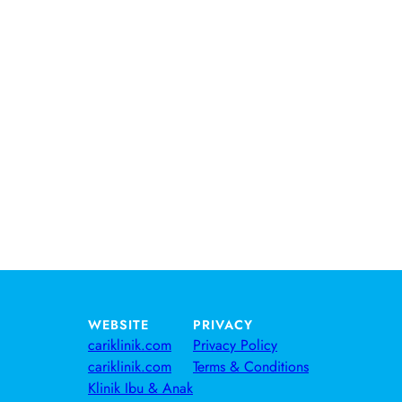
WEBSITE
PRIVACY
cariklinik.com
Privacy Policy
cariklinik.com
Terms & Conditions
Klinik Ibu & Anak