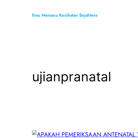
Skip
to
Ilmu Memacu Kesihatan Sejahtera
content
ujianpranatal