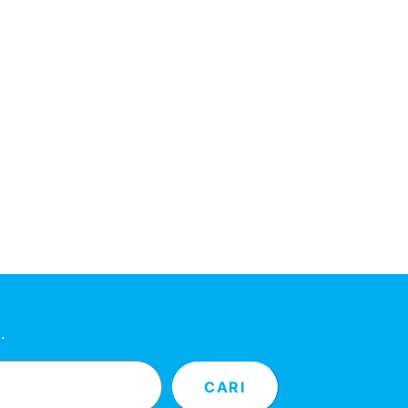
…
CARI