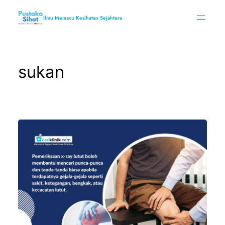
Skip
to
Ilmu Memacu Kesihatan Sejahtera
content
sukan