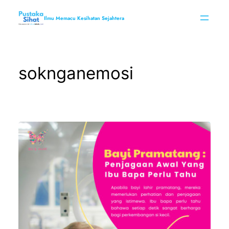
Skip
to
Ilmu Memacu Kesihatan Sejahtera
content
soknganemosi