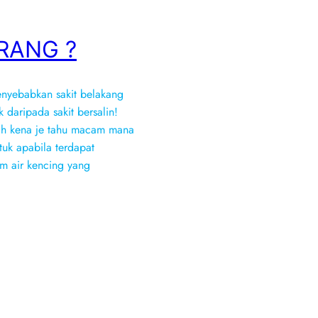
RANG ?
nyebabkan sakit belakang
 daripada sakit bersalin!
ah kena je tahu macam mana
uk apabila terdapat
am air kencing yang