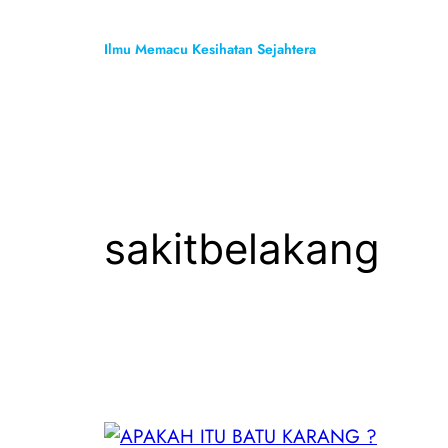
Skip
to
Ilmu Memacu Kesihatan Sejahtera
content
sakitbelakang