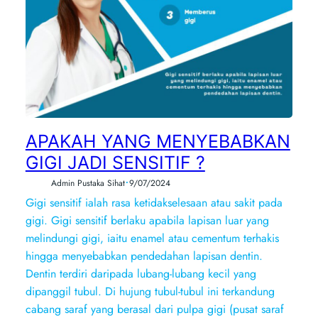
APAKAH YANG MENYEBABKAN
GIGI JADI SENSITIF ?
•
Admin Pustaka Sihat
9/07/2024
Gigi sensitif ialah rasa ketidakselesaan atau sakit pada
gigi. Gigi sensitif berlaku apabila lapisan luar yang
melindungi gigi, iaitu enamel atau cementum terhakis
hingga menyebabkan pendedahan lapisan dentin.
Dentin terdiri daripada lubang-lubang kecil yang
dipanggil tubul. Di hujung tubul-tubul ini terkandung
cabang saraf yang berasal dari pulpa gigi (pusat saraf