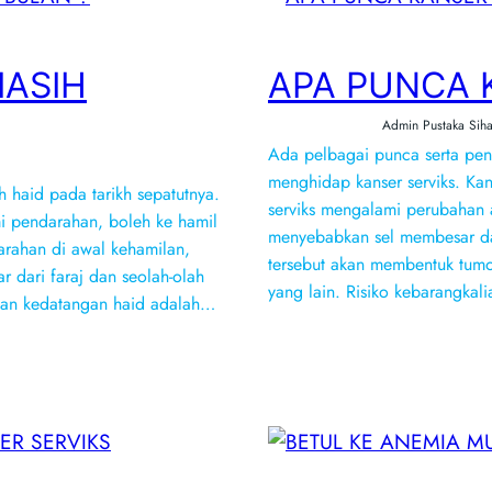
ASIH
APA PUNCA K
Admin Pustaka Siha
Ada pelbagai punca serta pen
menghidap kanser serviks. Kan
h haid pada tarikh sepatutnya.
serviks mengalami perubahan 
i pendarahan, boleh ke hamil
menyebabkan sel membesar da
rahan di awal kehamilan,
tersebut akan membentuk tumo
 dari faraj dan seolah-olah
yang lain. Risiko kebarangkal
 dan kedatangan haid adalah…