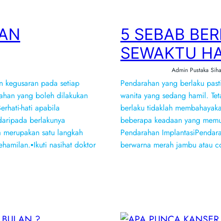
AN
5 SEBAB BE
SEWAKTU HA
Admin Pustaka Siha
 kegusaran pada setiap
Pendarahan yang berlaku pas
ahan yang boleh dilakukan
wanita yang sedang hamil. Te
rhati-hati apabila
berlaku tidaklah membahayaka
daripada berlakunya
beberapa keadaan yang memun
a merupakan satu langkah
Pendarahan ImplantasiPendar
amilan.▪️Ikuti nasihat doktor
berwarna merah jambu atau co