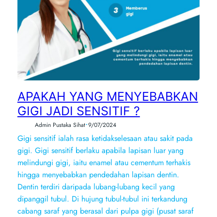
APAKAH YANG MENYEBABKAN
GIGI JADI SENSITIF ?
•
Admin Pustaka Sihat
9/07/2024
Gigi sensitif ialah rasa ketidakselesaan atau sakit pada
gigi. Gigi sensitif berlaku apabila lapisan luar yang
melindungi gigi, iaitu enamel atau cementum terhakis
hingga menyebabkan pendedahan lapisan dentin.
Dentin terdiri daripada lubang-lubang kecil yang
dipanggil tubul. Di hujung tubul-tubul ini terkandung
cabang saraf yang berasal dari pulpa gigi (pusat saraf