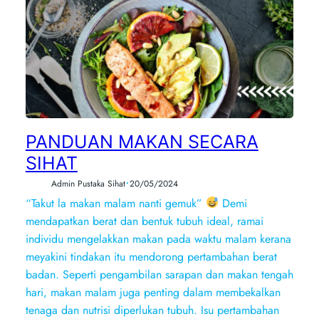
PANDUAN MAKAN SECARA
SIHAT
•
Admin Pustaka Sihat
20/05/2024
“Takut la makan malam nanti gemuk”
Demi
mendapatkan berat dan bentuk tubuh ideal, ramai
individu mengelakkan makan pada waktu malam kerana
meyakini tindakan itu mendorong pertambahan berat
badan. Seperti pengambilan sarapan dan makan tengah
hari, makan malam juga penting dalam membekalkan
tenaga dan nutrisi diperlukan tubuh. Isu pertambahan