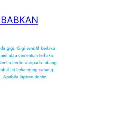
EBABKAN
ada gigi. Gigi sensitif berlaku
namel atau cementum terhakis
ntin terdiri daripada lubang-
-tubul ini terkandung cabang
). Apabila lapisan dentin