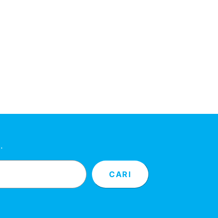
…
CARI