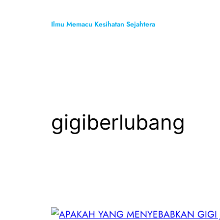
Skip
to
Ilmu Memacu Kesihatan Sejahtera
content
gigiberlubang