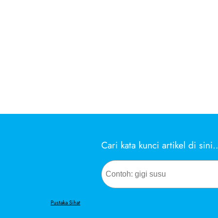
Cari kata kunci artikel di sini
Search
Pustaka Sihat