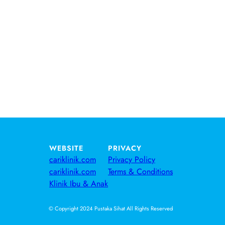
WEBSITE
PRIVACY
cariklinik.com
Privacy Policy
cariklinik.com
Terms & Conditions
Klinik Ibu & Anak
© Copyright 2024 Pustaka Sihat All Rights Reserved