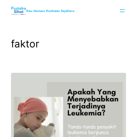
Skip
to
Ilmu Memacu Kesihatan Sejahtera
content
faktor