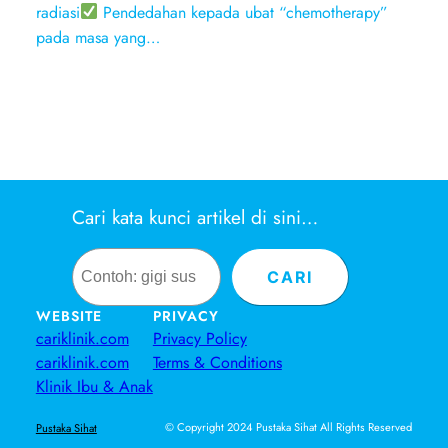
radiasi
Pendedahan kepada ubat “chemotherapy”
pada masa yang…
Cari kata kunci artikel di sini…
Search
CARI
WEBSITE
PRIVACY
cariklinik.com
Privacy Policy
cariklinik.com
Terms & Conditions
Klinik Ibu & Anak
© Copyright 2024 Pustaka Sihat All Rights Reserved
Pustaka Sihat