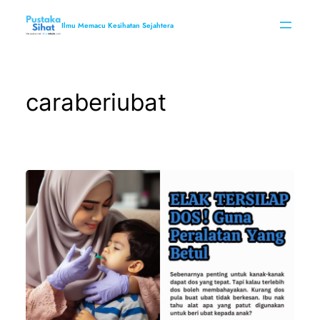
Skip
to
Ilmu Memacu Kesihatan Sejahtera
content
caraberiubat