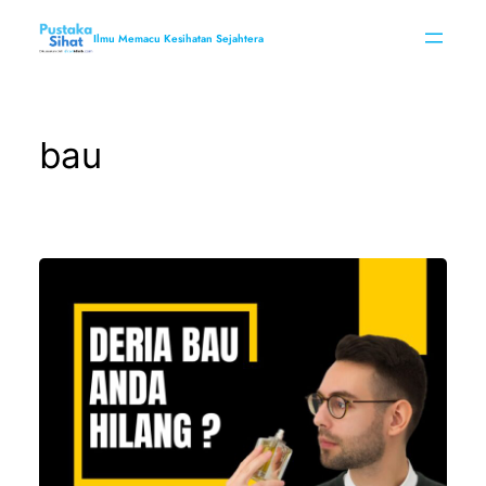
Skip
to
Ilmu Memacu Kesihatan Sejahtera
content
bau