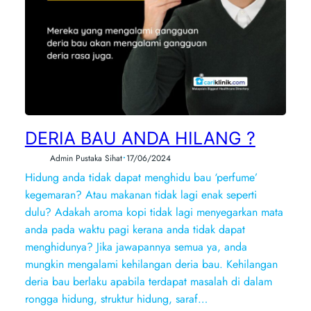
DERIA BAU ANDA HILANG ?
•
Admin Pustaka Sihat
17/06/2024
Hidung anda tidak dapat menghidu bau ‘perfume’
kegemaran? Atau makanan tidak lagi enak seperti
dulu? Adakah aroma kopi tidak lagi menyegarkan mata
anda pada waktu pagi kerana anda tidak dapat
menghidunya? Jika jawapannya semua ya, anda
mungkin mengalami kehilangan deria bau. Kehilangan
deria bau berlaku apabila terdapat masalah di dalam
rongga hidung, struktur hidung, saraf…