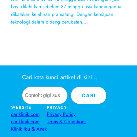
bayi dilahirkan sebelum 37 minggu usia kandungan ia
dikatakan kelahiran pramatang. Dengan kemajuan
teknologi dalam bidang perubatan,…
Cari kata kunci artikel di sini…
Search
CARI
WEBSITE
PRIVACY
cariklinik.com
Privacy Policy
cariklinik.com
Terms & Conditions
Klinik Ibu & Anak