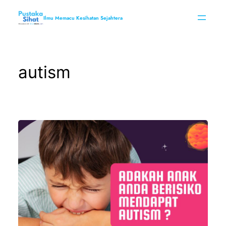
Skip
to
Ilmu Memacu Kesihatan Sejahtera
content
autism