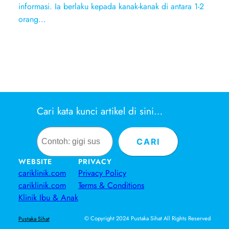
informasi. Ia berlaku kepada kanak-kanak di antara 1-2
orang…
Cari kata kunci artikel di sini…
Search
CARI
WEBSITE
PRIVACY
cariklinik.com
Privacy Policy
cariklinik.com
Terms & Conditions
Klinik Ibu & Anak
© Copyright 2024 Pustaka Sihat All Rights Reserved
Pustaka Sihat