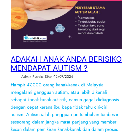
ADAKAH ANAK ANDA BERISIKO
MENDAPAT AUTISM ?
•
Admin Pustaka Sihat
12/07/2024
Hampir 47,000 orang kanak-kanak di Malaysia
mengalami gangguan autism, atau lebih dikenali
sebagai kanak-kanak autistik, namun gagal didiagnosis
dengan cepat kerana ibu bapa tidak tahu ciri-ciri
autism. Autism ialah gangguan pertumbuhan tumbesar
seseorang dalam jangka masa panjang yang memberi
kesan dalam pemikiran kanak-kanak dan dalam proses